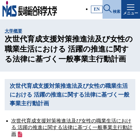
施設・アクセス
EN
検索
メニュー
受験生サイト
大学概要
入試情報
次世代育成支援対策推進法及び女性の
職業生活における 活躍の推進に関す
各種証明書
る法律に基づく一般事業主行動計画
受験生・高校教員の方
次世代育成支援対策推進法及び女性の職業生活
における 活躍の推進に関する法律に基づく一般
一般・社会人の方
事業主行動計画
企業の方
次世代育成支援対策推進法及び女性の職業生活におけ
る 活躍の推進に関する法律に基づく一般事業主行動計
画