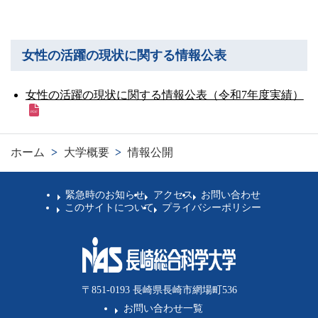
卒業生の方
学生・教職員の方
女性の活躍の現状に関する情報公表
女性の活躍の現状に関する情報公表（令和7年度実績）
お問い合わせ
緊急時のお知らせ
ホーム
>
大学概要
>
情報公開
このサイトについて
プライバシーポリシー
お問い合わせフォーム
緊急時のお知らせ
アクセス
お問い合わせ
このサイトについて
プライバシーポリシー
閉じる
〒851-0193 長崎県長崎市網場町536
お問い合わせ一覧