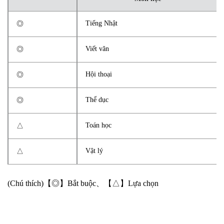
Tiếng Nhật
◎
Viết văn
◎
Hội thoại
◎
Thể dục
◎
Toán học
△
Vật lý
△
(Chú thích)【◎】Bắt buộc、【△】Lựa chọn