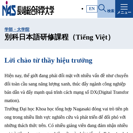
施設・アクセス
EN
検索
メニュー
受験生サイト
学部・大学院
入試情報
別科日本語研修課程（Tiếng Việt）
各種証明書
Lời chào từ thầy hiệu trưởng
受験生・高校教員の方
Hiện nay, thế giới đang phải đối mặt với nhiều vấn đề như chuyển
đổi toàn cầu sang năng lượng xanh, thúc đẩy ngành công nghiệp
一般・社会人の方
bán dẫn và đẩy mạnh quá trình cách mạng số DX(Digital Transfor
mation).
Trường Đại học Khoa học tổng hợp Nagasaki đóng vai trò tiên ph
企業の方
ong trong nhiều lĩnh vực nghiên cứu và phát triển để đối phó với
những thách thức trên. Có nhiều giảng viên đang đảm nhận nhiều