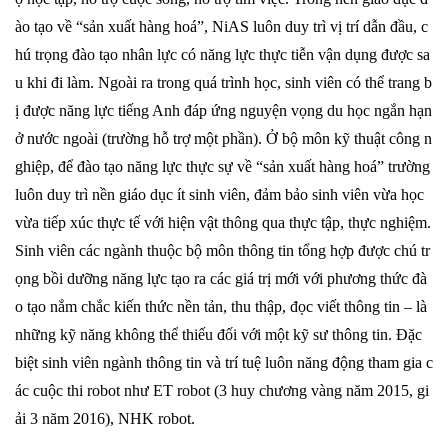
ào tạo về “sản xuất hàng hoá”, NiAS luôn duy trì vị trí dẫn đầu, c
hú trọng đào tạo nhân lực có năng lực thực tiễn vận dụng được sa
u khi đi làm. Ngoài ra trong quá trình học, sinh viên có thể trang b
ị được năng lực tiếng Anh đáp ứng nguyện vọng du học ngắn hạn
ở nước ngoài (trường hỗ trợ một phần). Ở bộ môn kỹ thuật công n
ghiệp, để đào tạo năng lực thực sự về “sản xuất hàng hoá” trường
luôn duy trì nền giáo dục ít sinh viên, đảm bảo sinh viên vừa học
vừa tiếp xúc thực tế với hiện vật thông qua thực tập, thực nghiệm.
Sinh viên các ngành thuộc bộ môn thông tin tổng hợp được chú tr
ọng bồi dưỡng năng lực tạo ra các giá trị mới với phương thức đà
o tạo nắm chắc kiến thức nền tản, thu thập, đọc viết thông tin – là
những kỹ năng không thể thiếu đối với một kỹ sư thông tin. Đặc
biệt sinh viên ngành thông tin và trí tuệ luôn năng động tham gia c
ác cuộc thi robot như ET robot (3 huy chương vàng năm 2015, gi
ải 3 năm 2016), NHK robot.