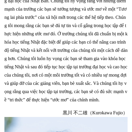
g đại học của Nhật Bản. Chúng tôi hy vọng rằng với những điểm
mạnh của trường các bạn sẽ tưởng tượng và ước mơ về một “Tươ
ng lai phía trước” của xã hội mới trong các thế hệ tiếp theo. Chún
g tôi mong rằng các bạn sẽ đủ tự tin và cố gắng trong học tập để t
hực hiện những ước mơ đó. Ở trường chúng tôi đã chuẩn bị một k
hóa học tiếng Nhật đặc biệt để giúp các bạn có thể nâng cao trình
độ tiếng Nhật và kết nối với trường của chúng tôi một cách dễ dàn
g hơn. Chúng tôi luôn hy vọng các bạn sẽ tham gia vào khóa học
tiếng Nhật và sau đó tiếp tục học tập tại trường đại học và cao học
của chúng tôi, nơi có một môi trường tốt và có nhiều sự mong đợi
và giúp đỡ của các giảng viên, bạn bè xuất sắc. Và chúng tôi hy v
ọng rằng qua việc học tập tại trường, các bạn sẽ có đủ sức mạnh v
ề “tri thức” để thực hiện “ước mơ” của chính mình.
黒川 不二雄（Kurokawa Fujio）