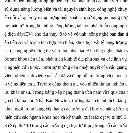
vai trò tiên phong trong nghiên cứu và phát triển các lĩnh vực như
卒業生の方
sử dụng năng lượng biển và tài nguyên sinh học, công nghệ chuy
ển đổi và quản lý năng lượng hiệu suất cao, sử dụng pin năng lượ
学生・教職員の方
ng mặt trời trong hệ thống năng lượng tái tạo, phát triển công ngh
ệ điện đẩy(EV) cho tàu thủy, ô tô và vệ tinh, công nghệ bán dẫn ti
お問い合わせ
ên tiến AI và mạch tích hợp ba chiều, khoa học vật lý năng lượng
cao, công nghệ thông tin và trí tuệ nhân tạo AI, công nghệ chăm s
óc sức khỏe tiên tiến, phát triển kinh tế địa phương và các lĩnh vự
緊急時のお知らせ
このサイトについて
c nghiên cứu khác. Dưới sự hướng dẫn nhiệt huyết của các giảng
プライバシーポリシー
viên, nhiều sinh viên xuất sắc đã và đang nỗ lực trong việc học tậ
お問い合わせフォーム
p và nghiên cứu. Trường cũng tham gia vào nhiều dự án nghiên c
ứu khác nhau. Trong bảng xếp hạng thành tích năm vừa qua của t
ạp chí khoa học Nhật Bản Newton, trường đã có thành tích đáng
khen ngợi trong bảng xếp hạng các trường đại học về năng lực ng
閉じる
hiên cứu các ngành khoa học và kỹ thuật, xuất sắc đạt vị trí thứ 3
3 (Xếp thứ 10 trong các trường đại học tư thục) trong số các trườn