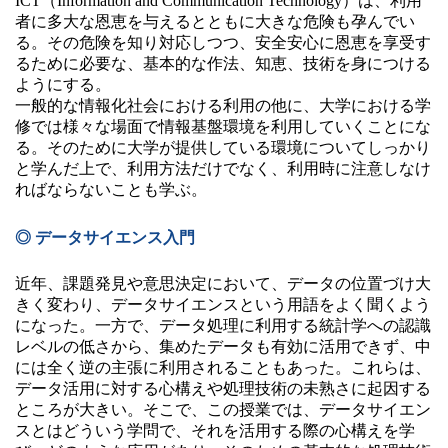
ICT（Information and Communication Technology）は、利用
者に多大な恩恵を与えるとともに大きな危険も孕んでい
る。その危険を知り対応しつつ、安全安心に恩恵を享受す
るために必要な、基本的な作法、知恵、技術を身につける
ようにする。
一般的な情報化社会における利用の他に、大学における学
修では様々な場面で情報基盤環境を利用していくことにな
る。そのために大学が提供している環境についてしっかり
と学んだ上で、利用方法だけでなく、利用時に注意しなけ
ればならないことも学ぶ。
◎ データサイエンス入門
近年、課題発見や意思決定において、データの位置づけ大
きく変わり、データサイエンスという用語をよく聞くよう
になった。一方で、データ処理に利用する統計学への認識
レベルの低さから、集めたデータも有効に活用できず、中
には全く逆の主張に利用されることもあった。これらは、
データ活用に対する心構えや処理技術の未熟さに起因する
ところが大きい。そこで、この授業では、データサイエン
スとはどういう学問で、それを活用する際の心構えを学