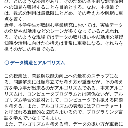
び、どのような応用があり、そのための基本的な処理技術
への知見を獲得することを目的とする。なお、本授業で
は、数式の利用は最低限にとどめ、その考え方や解釈に重
点を置く。
近年、本学学生が取組む卒業研究においては、実験データ
の分析やAI活用などのシーンが多くなっていると思われ
る。そのような現場ではデータの取り扱いやAI活用の基礎
知識や活用に向けた心構えは非常に重要になる。それらを
扱うのがこの科目である。
〇 データ構造とアルゴリズム
この授業は、問題解決能力向上への最初のステップにな
る。問題解決には順序立てた考え方が重要だが、その考え
方を学ぶ事が出来るのがアルゴリズムである。本来アルゴ
リズムは、コンピュータプログラムとは関係ないが、アル
ゴリズム学習の題材として、コンピュータでも扱える問題
を考える。また、アルゴリズムの表現にはフローチャート
と呼ばれる直観的な図式を用いるので、プログラミング言
語を学んでいなくてもよい。
また、アルゴリズムを考える時、データの扱い方が重要に