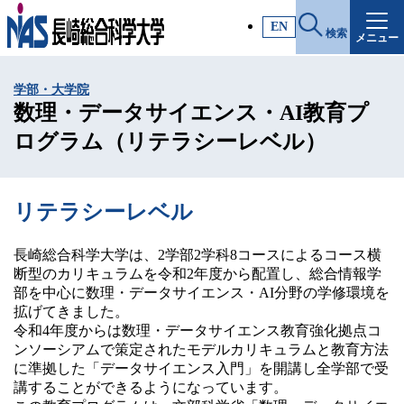
施設・アクセス
EN
検索
メニュー
受験生サイト
学部・大学院
入試情報
数理・データサイエンス・AI教育プ
ログラム（リテラシーレベル）
各種証明書
リテラシーレベル
受験生・高校教員の方
長崎総合科学大学は、2学部2学科8コースによるコース横
断型のカリキュラムを令和2年度から配置し、総合情報学
一般・社会人の方
部を中心に数理・データサイエンス・AI分野の学修環境を
拡げてきました。
令和4年度からは数理・データサイエンス教育強化拠点コ
企業の方
ンソーシアムで策定されたモデルカリキュラムと教育方法
に準拠した「データサイエンス入門」を開講し全学部で受
講することができるようになっています。