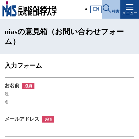
施設・アクセス
EN
検索
メニュー
受験生サイト
niasの意見箱（お問い合わせフォー
入試情報
ム）
各種証明書
入力フォーム
受験生・高校教員の方
お名前
必須
一般・社会人の方
企業の方
メールアドレス
必須