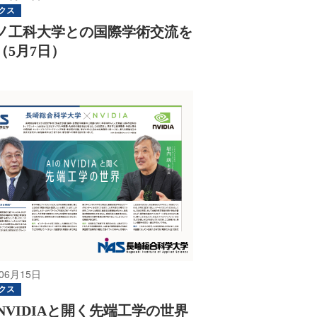
クス
ノ工科大学との国際学術交流を
（5月7日）
06月15日
クス
のNVIDIAと開く先端工学の世界