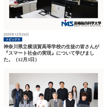
卒業生の方
学生・教職員の方
お問い合わせ
2025年12月24日
トピックス
神奈川県立横須賀高等学校の生徒の皆さんが
緊急時のお知らせ
『スマート社会の実現』について学びまし
このサイトについて
プライバシーポリシー
た。（12月3日）
お問い合わせフォーム
閉じる