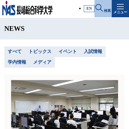
施設・アクセス
EN
検索
メニュー
受験生サイト
NEWS
入試情報
各種証明書
すべて
トピックス
イベント
入試情報
学内情報
メディア
受験生・高校教員の方
一般・社会人の方
企業の方