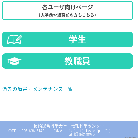
各ユーザ向けページ
(入学前や退職前の方もこちら)
学生
教職員
過去の障害・メンテナンス一覧
長崎総合科学大学 情報科学センター
〇TEL : 095-838-5148
〇MAIL : isc[ _at ]nias.ac.jp ※[
_at ]は@に置換え
Design by