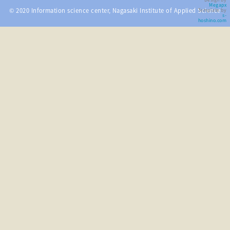
Megapx
© 2020 Information science center, Nagasaki Institute of Applied Science
Template by
s-
hoshino.com