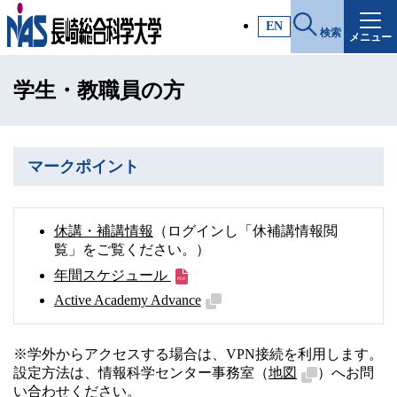
施設・アクセス
EN
検索
メニュー
受験生サイト
学生・教職員の方
入試情報
各種証明書
マークポイント
受験生・高校教員の方
休講・補講情報
（ログインし「休補講情報閲
覧」をご覧ください。）
一般・社会人の方
年間スケジュール
Active Academy Advance
企業の方
※学外からアクセスする場合は、VPN接続を利用します。
設定方法は、情報科学センター事務室（
地図
）へお問
い合わせください。