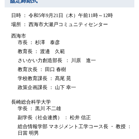
協定締結式
日時 ： 令和5年9月21日（木）午前11時～12時
場所 ： 西海市大瀬戸コミュニティセンター
西海市
市長 ： 杉澤 泰彦
教育長 ： 渡邊 久範
さいかい力創造部長 ： 川原 進一
教育次長 ： 田口 春樹
学校教育課長 ： 髙尾 晃
政策企画課長 ： 山下 幸一
長崎総合科学大学
学長 ： 黒川 不二雄
副学長（社会連携） ： 松井 信正
総合情報学部 マネジメント工学コース長 ・ 教授 ：
日當 明男