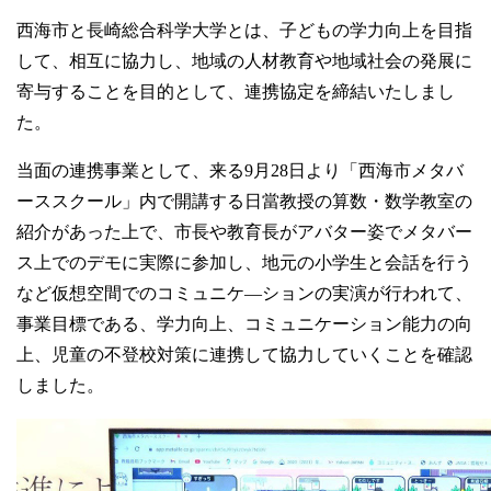
卒業生の方
西海市と長崎総合科学大学とは、子どもの学力向上を目指
して、相互に協力し、地域の人材教育や地域社会の発展に
学生・教職員の方
寄与することを目的として、連携協定を締結いたしまし
た。
お問い合わせ
当面の連携事業として、来る9月28日より「西海市メタバ
ーススクール」内で開講する日當教授の算数・数学教室の
緊急時のお知らせ
紹介があった上で、市長や教育長がアバター姿でメタバー
このサイトについて
ス上でのデモに実際に参加し、地元の小学生と会話を行う
プライバシーポリシー
お問い合わせフォーム
など仮想空間でのコミュニケ―ションの実演が行われて、
事業目標である、学力向上、コミュニケーション能力の向
上、児童の不登校対策に連携して協力していくことを確認
しました。
閉じる