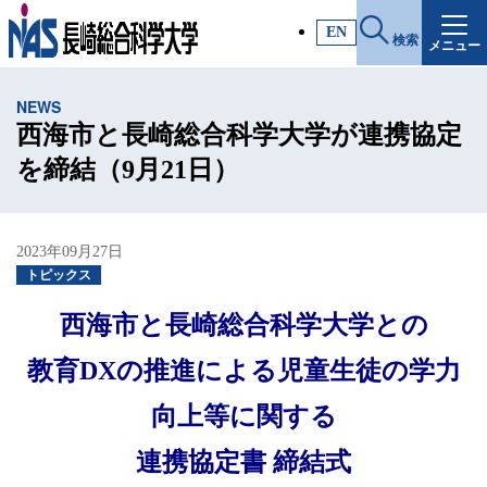
施設・アクセス
EN
検索
メニュー
受験生サイト
NEWS
入試情報
西海市と長崎総合科学大学が連携協定
を締結（9月21日）
各種証明書
2023年09月27日
受験生・高校教員の方
トピックス
西海市と長崎総合科学大学との
一般・社会人の方
教育DXの推進による児童生徒の学力
企業の方
向上等に関する
連携協定書 締結式