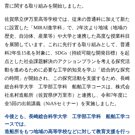
卒業生の方
育に関する取り組みを開始しました。
佐賀県立伊万里高等学校では、従来の普通科に加えて新た
学生・教職員の方
に設置した「MIRAI進学科」で、2年次より地域（地域の
歴史、自治体、産業等）や大学と連携した高度な授業科目
お問い合わせ
を展開しています。これに先行する取り組みとして、普通
科2年生15名を対象に、SDGs（持続可能な開発目標）を起
点とした社会課題解決のアクションプランを考える探究活
緊急時のお知らせ
このサイトについて
動を進めるために必要な工学的知見を学ぶ「総合的な探究
プライバシーポリシー
の時間」が開始され、この探究活動を支援するため、長崎
お問い合わせフォーム
総合科学大学 工学部工学科 船舶工学コースは、株式会
社名村造船所（佐賀県伊万里市）と連携し、令和7年度に
全5回の出前講義（NiASセミナー）を実施しました。
閉じる
今後とも、長崎総合科学大学 工学部工学科 船舶工学コ
ースでは、
造船所をもつ地域の高等学校などに対して教育支援を行っ