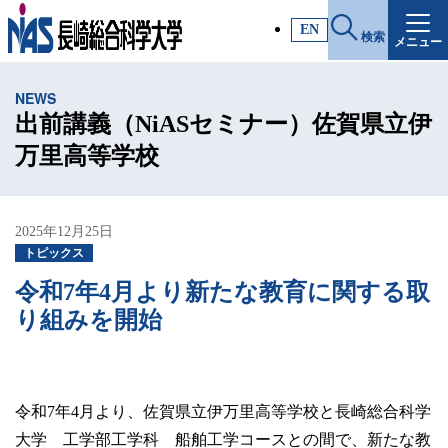
施設・アクセス
EN
検索
メニュー
受験生サイト
NEWS
入試情報
出前講義（NiASセミナー）佐賀県立伊
万里高等学校
各種証明書
2025年12月25日
受験生・高校教員の方
トピックス
令和7年4月より新たな教育に関する取
一般・社会人の方
り組みを開始
企業の方
令和7年4月より、佐賀県立伊万里高等学校と長崎総合科学
大学 工学部工学科 船舶工学コースとの間で、新たな教