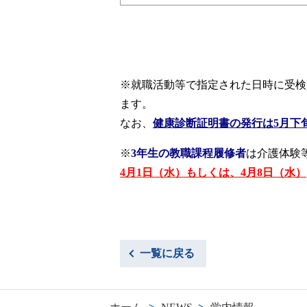
※就職活動等で指定された日時に受検
ます。
なお、
健康診断証明書の発行は5月下
※
3年生の教職課程履修者
は介護体験
4月1日（水）もしくは、4月8日（水）
一覧に戻る