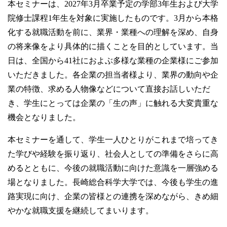
本セミナーは、2027年3月卒業予定の学部3年生および大学
卒業生の方
院修士課程1年生を対象に実施したものです。3月から本格
化する就職活動を前に、業界・業種への理解を深め、自身
学生・教職員の方
の将来像をより具体的に描くことを目的としています。当
日は、全国から41社におよぶ多様な業種の企業様にご参加
お問い合わせ
いただきました。各企業の担当者様より、業界の動向や企
業の特徴、求める人物像などについて直接お話しいただ
き、学生にとっては企業の「生の声」に触れる大変貴重な
緊急時のお知らせ
このサイトについて
機会となりました。
プライバシーポリシー
お問い合わせフォーム
本セミナーを通して、学生一人ひとりがこれまで培ってき
た学びや経験を振り返り、社会人としての準備をさらに高
めるとともに、今後の就職活動に向けた意識を一層強める
場となりました。長崎総合科学大学では、今後も学生の進
閉じる
路実現に向け、企業の皆様との連携を深めながら、きめ細
やかな就職支援を継続してまいります。