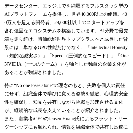
データセンター、エッジまでを網羅するフルスタック型の
AIプラットフォームを提供し、世界40,000以上の組織、40
0万人を超える開発者、29,000社以上のスタートアップを
含む強固なエコシステムを構築しています。AI分野で最先
端を走り続け、時価総額世界トップクラスへと成長した背
景には、単なるGPU性能だけでなく、「Intellectual Honesty
（知的な誠実さ）」「Speed（圧倒的なスピード）」「One
NVIDIA（一つのチーム）」を軸とした独自の企業文化が
あることが強調されました。
特に“No one loses alone”の理念のもと、失敗を個人の責任
にせず、組織全体で学びに変える姿勢を徹底。心理的安全
性を確保し、知見を共有しながら挑戦を加速させる文化
が、継続的な成長を支えていることが紹介されました。
また、創業者/CEOのJensen Huang氏によるフラット・リー
ダーシップにも触れられ、情報を組織全体で共有し迅速に