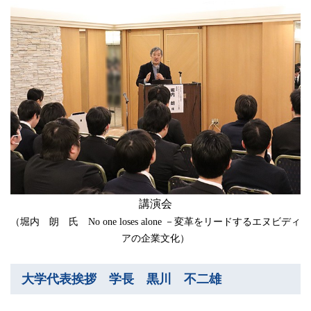
講演会
（堀内 朗 氏 No one loses alone －変革をリードするエヌビディ
アの企業文化）
大学代表挨拶 学長 黒川 不二雄