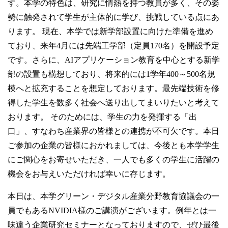
す。本学の特色は、研究に情熱を持つ教員が多く、その姿
勢に触発されて学生が主体的に学び、挑戦している点にあ
ります。 現在、本学では新学部設置に向けた準備を進め
ており、来年4月には先端工学部（定員170名）を開設予定
です。さらに、AIアプリケーション教育を中心とする新学
部の設置も構想しており、将来的には1学年400～500名規
模へと拡充することを想定しております。最先端技術を修
得した学生を数多く社会へ送り出してまいりたいと考えて
おります。 そのためには、学生の力を発揮する「出
口」、すなわち産業界の皆様との連携が不可欠です。本日
ご参加の企業の皆様におかれましては、今後とも本学学生
にご関心をお寄せいただき、一人でも多くの学生に活躍の
機会をお与えいただければ幸いに存じます。
本日は、本学グリーン・デジタル産業分野教育協議会の一
員でもあるNVIDIA様のご講演がございます。例年とは一
味違う企業研究セミナーとなっておりますので、ぜひ最後