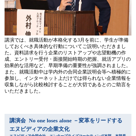
講演では、就職活動が本格化する3月を前に、学生が準備
しておくべき具体的な行動についてご説明いただきまし
た。資料請求を行う企業のリストアップや志望動機の作
成、エントリー受付・面接開始時期の把握、就活アプリの
効果的な活用など、早期準備の重要性が強調されました。
また、就職活動中は学内外の合同企業説明会等へ積極的に
参加し、インターネット上だけでは得られない企業情報を
収集しながら比較検討することが大切であるとのご助言を
いただきました。
講演会 No one loses alone －変革をリードする
エヌビディアの企業文化