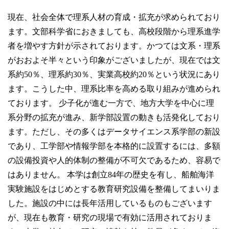
現在、社会全体で理系人材の育成・拡充が求められており
ます。文部科学省におきましても、高校段階から理系進学
者を増やす方針が示されております。かつては文系・理系
がおおよそ半々という印象がございましたが、現在では文
系約50％、理系約30％、実業高校約20％という状況にあり
ます。こうした中、理系比率を高める取り組みが進められ
ております。 少子化が進む一方で、地方大学を中心に理
系分野の拡充が進み、新学部設置の動きも活発化しており
ます。ただし、その多くはデータサイエンス系学部の新設
であり、工学部や情報学部を本格的に設置するには、多額
の設備投資や人的体制の整備が不可欠であるため、容易で
はありません。 本学は創立84年の歴史を有し、船舶海洋
実験施設をはじめとする教育研究設備を整備してまいりま
した。施設の中には長年活用しているものもございます
が、現在も教育・研究の現場で有効に活用されておりま