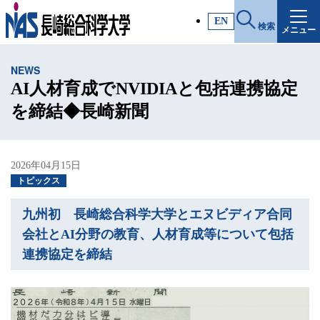
施設・アクセス
EN
検索
メニュー
受験生サイト
NEWS
入試情報
AI人材育成でNVIDIAと包括連携協定
を締結◆長崎新聞
各種証明書
2026年04月15日
受験生・高校教員の方
トピックス
九州初 長崎総合科学大学とエヌビディア合同
一般・社会人の方
会社とAI分野の教育、人材育成等について包括
連携協定を締結
企業の方